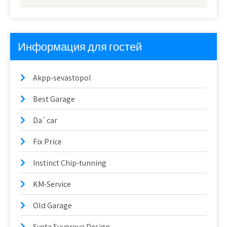
Информация для гостей
Akpp-sevastopol
Best Garage
Da`car
Fix Price
Instinct Chip-tunning
KM-Service
Old Garage
Sveta Suvorova Design