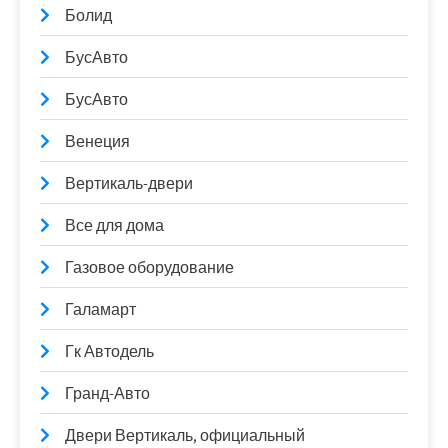
Болид
БусАвто
БусАвто
Венеция
Вертикаль-двери
Все для дома
Газовое оборудование
Галамарт
Гк Автодель
Гранд-Авто
Двери Вертикаль, официальный