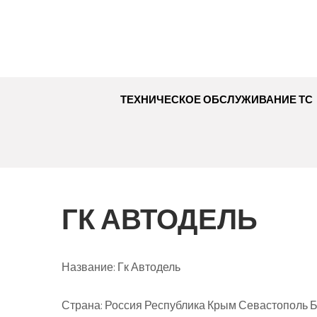
Перейти
к
содержимому
ТЕХНИЧЕСКОЕ ОБСЛУЖИВАНИЕ ТС
ГК АВТОДЕЛЬ
Название:
Гк Автодель
Страна:
Россия Республика Крым Севастополь Ба