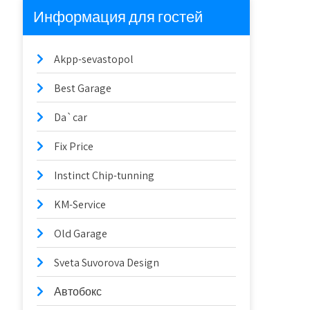
Информация для гостей
Akpp-sevastopol
Best Garage
Da`car
Fix Price
Instinct Chip-tunning
KM-Service
Old Garage
Sveta Suvorova Design
Автобокс