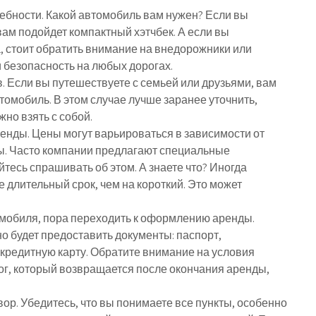
требности. Какой автомобиль вам нужен? Если вы
вам подойдет компактный хэтчбек. А если вы
, стоит обратить внимание на внедорожники или
 безопасность на любых дорогах.
. Если вы путешествуете с семьей или друзьями, вам
омобиль. В этом случае лучше заранее уточнить,
жно взять с собой.
енды. Цены могут варьироваться в зависимости от
ды. Часто компании предлагают специальные
йтесь спрашивать об этом. А знаете что? Иногда
 длительный срок, чем на короткий. Это может
омобиля, пора переходить к оформлению аренды.
о будет предоставить документы: паспорт,
 кредитную карту. Обратите внимание на условия
ог, который возвращается после окончания аренды,
ор. Убедитесь, что вы понимаете все пункты, особенно