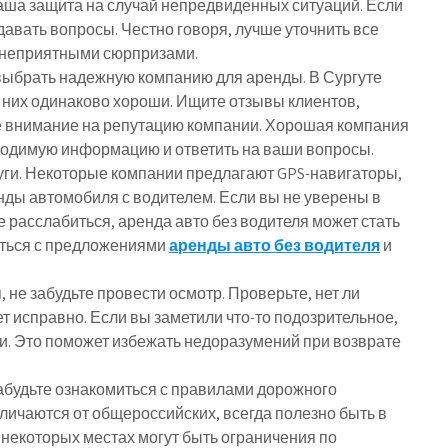
аша защита на случай непредвиденных ситуаций. Если
адавать вопросы. Честно говоря, лучше уточнить все
с неприятными сюрпризами.
к выбрать надежную компанию для аренды. В Сургуте
з них одинаково хороши. Ищите отзывы клиентов,
е внимание на репутацию компании. Хорошая компания
бходимую информацию и ответить на ваши вопросы.
уги. Некоторые компании предлагают GPS-навигаторы,
нды автомобиля с водителем. Если вы не уверены в
 расслабиться, аренда авто без водителя может стать
ться с предложениями
аренды авто без водителя
и
 не забудьте провести осмотр. Проверьте, нет ли
ет исправно. Если вы заметили что-то подозрительное,
и. Это поможет избежать недоразумений при возврате
забудьте ознакомиться с правилами дорожного
тличаются от общероссийских, всегда полезно быть в
 некоторых местах могут быть ограничения по