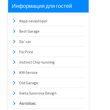
Информация для гостей
Akpp-sevastopol
Best Garage
Da`car
Fix Price
Instinct Chip-tunning
KM-Service
Old Garage
Sveta Suvorova Design
Автобокс