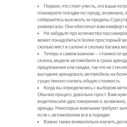
Первое, что стоит учесть, это ваши по
планируете поездки по городу, возможно, 
собираетесь выезжать за пределы Сургута
универсалы. Они обеспечат вам комфорт и
Не забудьте про количество пассажиров
может понадобиться более просторный авт
сколько мест в салоне и сколько багажа мо
Теперь о самом важном — стоимости ар
сезона, модели автомобиля и срока арен
предложения или скидки, так что не стесня
выгоднее арендовать автомобиль на более
существенно снизить общую стоимость.
Когда вы определились с выбором авт
Обычно процесс довольно прост. Вам нужн
водительское удостоверение и, возможно,
аренды. Некоторые компании требуют зал
если с автомобилем все в порядке.
Важно также внимательно изучить догов