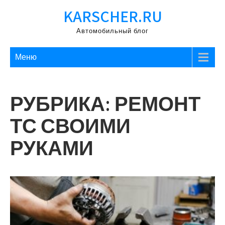
Перейти
KARSCHER.RU
к
содержимому
Автомобильный блог
Меню
РУБРИКА:
РЕМОНТ
ТС СВОИМИ
РУКАМИ