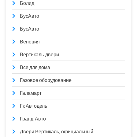
Болид
БусАвто
БусАвто
Венеция
Вертикаль-двери
Все для дома
Газовое оборудование
Галамарт
Гк Автодель
Гранд-Авто
Двери Вертикаль, официальный