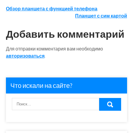
Навигация
Обзор планшета с функцией телефона
Планшет с сим картой
по
записям
Добавить комментарий
Для отправки комментария вам необходимо
авторизоваться
.
Что искали на сайте?