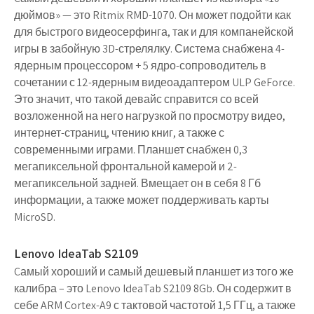
дюймов» — это
Ritmix RMD-1070
. Он может подойти как
для быстрого видеосерфинга, так и для компанейской
игры в забойную 3D-стрелялку. Система снабжена 4-
ядерным процессором + 5 ядро-сопроводитель в
сочетании с 12-ядерным видеоадаптером ULP GeForce.
Это значит, что такой девайс справится со всей
возложенной на него нагрузкой по просмотру видео,
интернет-страниц, чтению книг, а также с
современными играми. Планшет снабжен 0,3
мегапиксельной фронтальной камерой и 2-
мегапиксельной задней. Вмещает он в себя 8 Гб
информации, а также может поддерживать карты
MicroSD.
Lenovo IdeaTab S2109
Cамый хороший и самый дешевый планшет из того же
калибра – это
Lenovo IdeaTab S2109
8Gb. Он содержит в
себе ARM Cortex-A9 с тактовой частотой 1,5 ГГц, а также