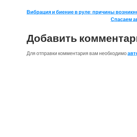
Навигация
Вибрация и биение в руле: причины возникн
Спасаем а
по
записям
Добавить комментар
Для отправки комментария вам необходимо
авт