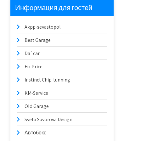
Информация для гостей
Akpp-sevastopol
Best Garage
Da`car
Fix Price
Instinct Chip-tunning
KM-Service
Old Garage
Sveta Suvorova Design
Автобокс