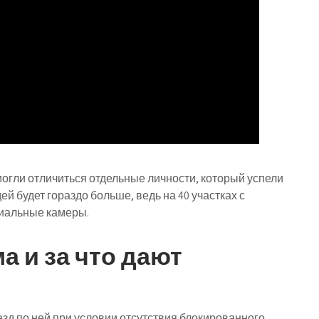
могли отличиться отдельные личности, который успели
й будет гораздо больше, ведь на 40 участках с
циальные камеры.
а и за что дают
зд по ней при условии отсутствия блокированного