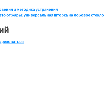
овения и методика устранения
вто от жары: универсальная шторка на лобовое стекло
ий
оризоваться
.