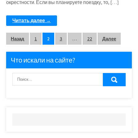
окрестности. Если вы планируете поездку, то, […]
Читать далее →
Пагинация
Назад
1
2
3
…
22
Далее
записей
Что искали на сайте?