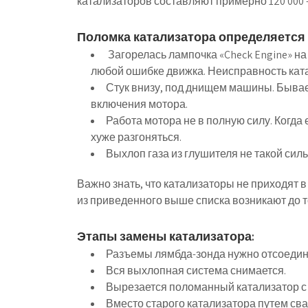
катализаторов составляют примерно 120 000 —
Поломка катализатора определяется
Загорелась лампочка «Check Engine» н
любой ошибке движка. Неисправность кат
Стук внизу, под днищем машины. Бывае
включения мотора.
Работа мотора не в полную силу. Когда
хуже разгоняться.
Выхлоп газа из глушителя не такой сил
Важно знать, что катализаторы не приходят 
из приведенного выше списка возникают до то
Этапы замены катализатора:
Разъемы лямбда-зонда нужно отсоедин
Вся выхлопная система снимается.
Вырезается поломанный катализатор 
Вместо старого катализатора путем св