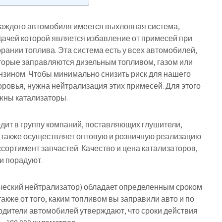
каждого автомобиля имеется выхлопная система,
дачей которой является избавление от примесей при
орании топлива. Эта система есть у всех автомобилей,
торые заправляются дизельным топливом, газом или
нзином. Чтобы минимально снизить риск для нашего
оровья, нужна нейтрализация этих примесей. Для этого
жны катализаторы.
дит в группу компаний, поставляющих глушители,
а также осуществляет оптовую и розничную реализацию
ссортимент запчастей. Качество и цена катализаторов,
 и порадуют.
ческий нейтрализатор) обладает определенным сроком
также от того, каким топливом вы заправили авто и по
одители автомобилей утверждают, что сроки действия