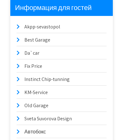
Информация для гостей
Akpp-sevastopol
Best Garage
Da`car
Fix Price
Instinct Chip-tunning
KM-Service
Old Garage
Sveta Suvorova Design
Автобокс