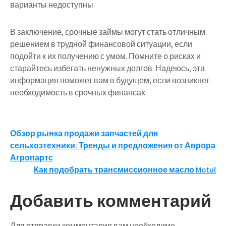
варианты недоступны.
В заключение, срочные займы могут стать отличным
решением в трудной финансовой ситуации, если
подойти к их получению с умом. Помните о рисках и
старайтесь избегать ненужных долгов. Надеюсь, эта
информация поможет вам в будущем, если возникнет
необходимость в срочных финансах.
Навигация
Обзор рынка продажи запчастей для
сельхозтехники: Тренды и предложения от Аврора
по
Агропартс
записям
Как подобрать трансмиссионное масло Motul
Добавить комментарий
Для отправки комментария вам необходимо