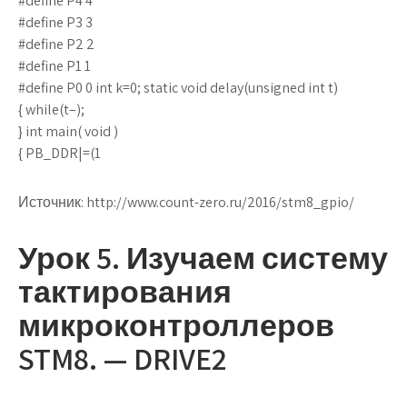
#define P4 4
#define P3 3
#define P2 2
#define P1 1
#define P0 0 int k=0; static void delay(unsigned int t)
{ while(t–);
} int main( void )
{ PB_DDR|=(1
Источник:
http://www.count-zero.ru/2016/stm8_gpio/
Урок 5. Изучаем систему
тактирования
микроконтроллеров
STM8. — DRIVE2