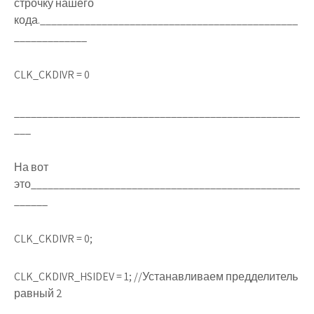
строчку нашего
кода.______________________________________________
_____________
CLK_CKDIVR = 0
___________________________________________________
___
На вот
это________________________________________________
______
CLK_CKDIVR = 0;
CLK_CKDIVR_HSIDEV = 1;
//Устанавливаем предделитель
равный 2
___________________________________________________