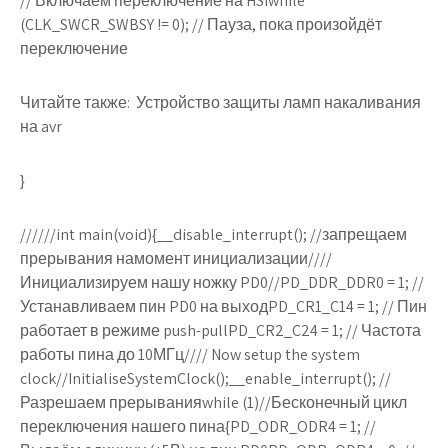
// Включаем переключение на HSIwhile
(CLK_SWCR_SWBSY != 0); // Пауза, пока произойдёт
переключение
Читайте также:
Устройство защиты ламп накаливания
на avr
}
//////int main(void){__disable_interrupt(); //запрещаем
прерывания намомент инициализации////
Инициализируем нашу ножку PD0//PD_DDR_DDR0 = 1; //
Устанавливаем пин PD0 на выходPD_CR1_C14 = 1; // Пин
работает в режиме push-pullPD_CR2_C24 = 1; // Частота
работы пина до 10МГц//// Now setup the system
clock//InitialiseSystemClock();__enable_interrupt(); //
Разрешаем прерыванияwhile (1)//Бесконечный цикл
переключения нашего пина{PD_ODR_ODR4 = 1; //