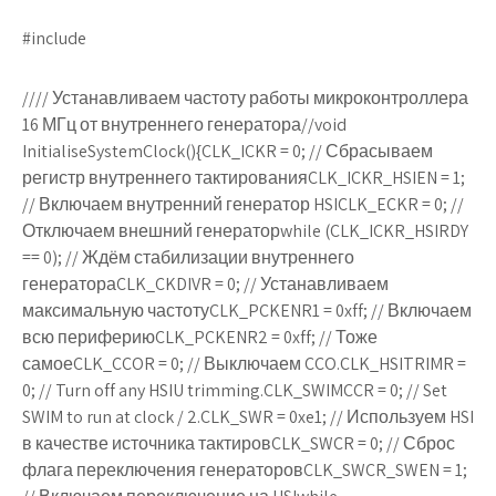
#include
//// Устанавливаем частоту работы микроконтроллера
16 МГц от внутреннего генератора//void
InitialiseSystemClock(){CLK_ICKR = 0; // Сбрасываем
регистр внутреннего тактированияCLK_ICKR_HSIEN = 1;
// Включаем внутренний генератор HSICLK_ECKR = 0; //
Отключаем внешний генераторwhile (CLK_ICKR_HSIRDY
== 0); // Ждём стабилизации внутреннего
генератораCLK_CKDIVR = 0; // Устанавливаем
максимальную частотуCLK_PCKENR1 = 0xff; // Включаем
всю перифериюCLK_PCKENR2 = 0xff; // Тоже
самоеCLK_CCOR = 0; // Выключаем CCO.CLK_HSITRIMR =
0; // Turn off any HSIU trimming.CLK_SWIMCCR = 0; // Set
SWIM to run at clock / 2.CLK_SWR = 0xe1; // Используем HSI
в качестве источника тактировCLK_SWCR = 0; // Сброс
флага переключения генераторовCLK_SWCR_SWEN = 1;