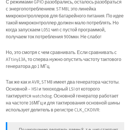
С режимами GPIO разобрались, осталось разобраться
с энергопотреблением. STM8L это линейка
микроконтроллеров для батарейного питания. По идее
такой микроконтроллер должен мало потреблять. Но
когда запускаем L051 чип с пустой программой,
получаем ток потребления 900мкн. Не слабо!
Но, это смотря с чем сравнивать. Если сравнивать с
ATtiny13A, то сперва нужно опустить частоту тактового
генератора до 1 МГц.
Так же как и AVR, STM8 имеет два генератора частоты.
Основной – HSI и тихоходный LSI от которого
тактируется watchdog. Основной генератор работает
на частоте 16МГц и для тактирования основной шины
использует делитель в регистре CLK_CKDIVR:
По умолчанию делитель равен 8, т.е. чип стартует