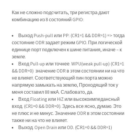
Как не сложно подсчитать, три регистра дают
комбинацию из 8 состояний GPIO:
Выход
Push-pull
или
PP
: (CR1=1 && DDR=1) => тогда
состояние ODR задает режим GPIO. При логической
единице порт подключен к шине питания, иначе – к
земле.
Вход
Pull-up
или точнее
WPU
(weak pull-up) (CR1=1
&& DDR=0) значение ODR в этом состоянии ни на что
не влияет. Соответствующий пин порта можно
напрямую замыкать на землю, Проходящий ток у
меня составил 88 мкА. Слабовато, да.
Вход
Floating
или HiZ или высокоимпедансный
вход. (CR1=0 && DDR=0). Здесь все ясно, думаю. Это
не плюс и не минус. Значение ODR в этом состоянии
также ни на что не влияет.
Выход.
Open Drain
или
OD
. (СR1=0 && DDR=1)