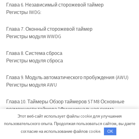
Глава 6. Независимый сторожевой таймер
Регистры IWDG:
Глава 7. Оконный сторожевой таймер
Регистры модуля WWDG
Глава 8. Система сброса
Регистры модуля сброса
Глава 9. Модуль автоматического пробуждения (AWU)
Регистры модуля AWU
Глава 10. Таймеры
Обзор таймеров STM8 Основные
возможности таймера 1Функциональная схема
таймера 1Формирователь временных
Этот веб-сайт использует файлы cookie для улучшения
интерваловРежимы счетаСчетчик
пользовательского опыта. Продолжая пользоваться сайтом, вы даете
повторенийВзаимодействие между таймерамиКаналы
согласие на использование файлов cookie.
OK
захвата/сравнения таймера 1 Режимы работы