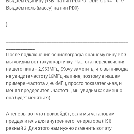
Выдаём единицу (+5В) на пин PD0PD_ODR_ODR4 = 0; //
Выдаём ноль (массу) на пин PD0}
}
___________________________________________________
____________
После подключения осциллографа к нашему пину PD0
мы увидим вот такую картинку. Частота переключения
нашего пина – 2,963МГц. (Хочу заметить, что вы никогда
не увидите частоту 16МГц на пине, поэтому в нашем
примере -частота 2,963МГц, просто показательная, и
меняя предделитель частоты, мы увидим как именно
она будет меняться)
А теперь, вот что произойдёт, если мы установим
предделитель для внутреннего генератора (HSI)
равный 2 .Для этого нам нужно изменить вот эту