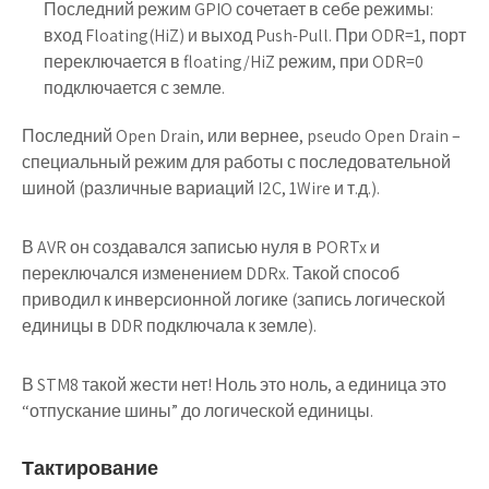
Последний режим GPIO сочетает в себе режимы:
вход Floating(HiZ) и выход Push-Pull. При ODR=1, порт
переключается в floating/HiZ режим, при ODR=0
подключается с земле.
Последний Open Drain, или вернее, pseudo Open Drain –
специальный режим для работы с последовательной
шиной (различные вариаций I2C, 1Wire и т.д.).
В AVR он создавался записью нуля в PORTx и
переключался изменением DDRx. Такой способ
приводил к инверсионной логике (запись логической
единицы в DDR подключала к земле).
В STM8 такой жести нет! Ноль это ноль, а единица это
“отпускание шины” до логической единицы.
Тактирование