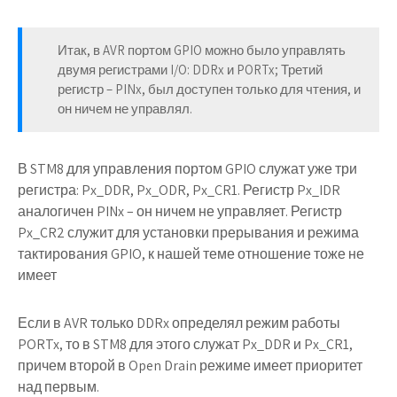
Итак, в AVR портом GPIO можно было управлять
двумя регистрами I/O: DDRx и PORTx; Третий
регистр – PINx, был доступен только для чтения, и
он ничем не управлял.
В STM8 для управления портом GPIO служат уже три
регистра: Px_DDR, Px_ODR, Px_CR1. Регистр Px_IDR
аналогичен PINx – он ничем не управляет. Регистр
Px_CR2 служит для установки прерывания и режима
тактирования GPIO, к нашей теме отношение тоже не
имеет
Если в AVR только DDRx определял режим работы
PORTx, то в STM8 для этого служат Px_DDR и Px_CR1,
причем второй в Open Drain режиме имеет приоритет
над первым.