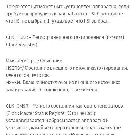
Также этот бит может быть установлен аппаратно, если
требуется принудительная работа от HSI. 0=указывает
что HSI не выбран, 1=указывает что HSI выбран.
CLK_ECKR
– Регистр внешнего тактирования (External
Clock Register)
Имя регистра / Описание
HSERDY
/ Состояние внешнего источника тактирования.
0=не готов, 1= готов.
HSEEN
/ Включениеотключение внешнего источника
тактирования. 0= отключено, 1= включено
CLK_CMS
R – Регистр состояния тактового генератора
(Clock Master Status Register)Этот регистр
устанавливается и сбрасывается аппаратно и
указывает, какой из генераторов выбран в качестве
источника тактового сигнала.Величина Источник