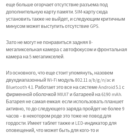
еще больше огорчает отсутствие разъема под
дополнительную карту памяти. SIM-карту сюда
установить также не выйдет, и следующим критичным
минусом может выступить отсутствие GPS.
Зато не могут не понравиться задняя 8-
мегапиксельная камера с автофокусом и фронтальная
камера на 5 мегапикселей.
Из основного, что еще стоит упомянуть, назовем
двухдиапазонный Wi-Fi модуль 802.11 a/b/g/n/ac и
Bluetooth 4.1. Работает это все на системе Android 5.1 с
фирменной оболочкой MIUI7 и батареей на 6190 mAh.
Батарея не самая емкая: если использовать планшет
активно, то до следующего заряда пройдет не более 9
часов – в некотором роде это тоже не повод для
гордости. Имеет таблет также и LED-индикатор для
оповещений, что может быть для кого-то и